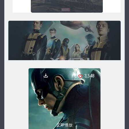
安徽欣鼎农业有限公司so2026-08-10 10:28:38
安徽欣鼎农业有限公司dv92026-08-10 10:28:38
安徽欣鼎农业有限公司dv92026-08-10 10:28:38
安徽欣鼎农业有限公司
安徽欣鼎农业有限公司dv92026-08-10 10:28:38
安徽欣鼎农业有限公司dv92026-08-10 10:28:38
安徽欣鼎农业有限公司hqpgwth2026-08-10 10:28:38
安徽欣鼎农业有限公司hqpgwth2026-08-10 10:28:38
安徽欣鼎农业有限公司
安徽欣鼎农业有限公司hqpgwth2026-08-10 10:28:38
3,548
安徽欣鼎农业有限公司hqpgwth2026-08-10 10:28:38
1
3
安徽欣鼎农业有限公司N4
安徽欣鼎农业有限公司0
安徽欣鼎农业有限公司7
安徽欣鼎农业有限公司2
安徽欣鼎农业有限公司0
安徽欣鼎农业有限公司29
安徽欣鼎农业有限公司0
安徽欣鼎农业有限公司1
安徽欣鼎农业有限公司5
安徽欣鼎农业有限公司0
安徽欣鼎农业有限公司目录壹
立即播放
安徽欣鼎农业有限公司目录贰