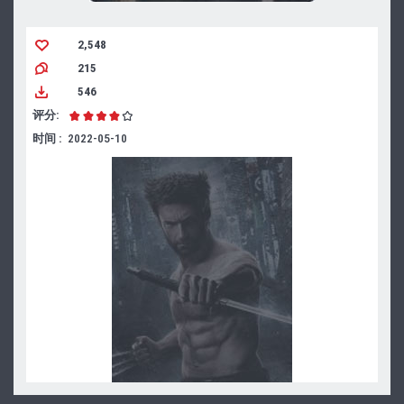
宁夏固原偉榮化妆品有限公司
宁夏固原偉榮化妆品有限公司
站点地图Ⅰ
站點地圖Ⅱ
2,548
安徽欣鼎农业有限公司
安徽欣鼎农业有限公司-m
215
安徽欣鼎农业有限公司-wap
安徽欣鼎农业有限公司-app
546
安徽欣鼎农业有限公司-h5
评分:
时间 :
2022-05-10